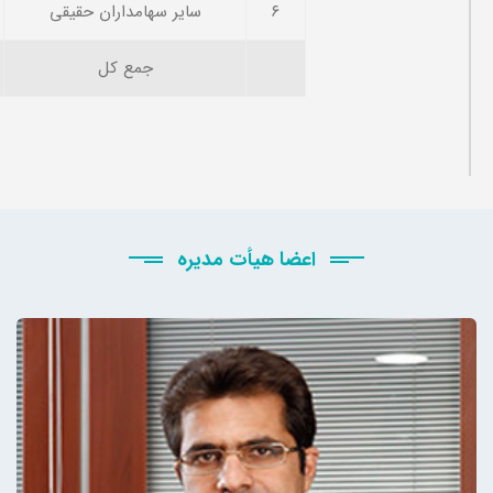
۶
سایر سهامداران حقیقی
جمع کل
اعضا هیأت مدیره